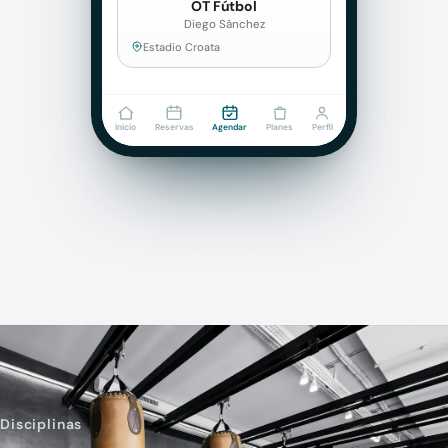
OT Fútbol
Diego Sánchez
Estadio Croata
Inicio
Reservas
Agendar
Planes
Perfil
Disciplinas