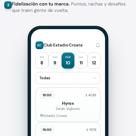
Fidelización con tu marca.
Puntos, rachas y desafíos
3
que traen gente de vuelta.
Club Estadio Croata
EC
lun
mar
mié
jue
vie
8
9
10
11
12
Todas
19:00
4/20
Hyrox
Deian Vojkovic
Estadio Croata
19:00
11/12