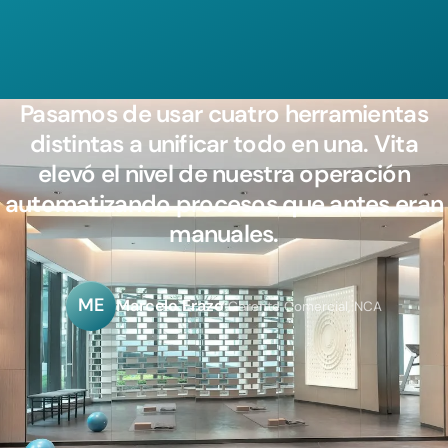
Pasamos de usar cuatro herramientas
distintas a unificar todo en una. Vita
elevó el nivel de nuestra operación
automatizando procesos que antes eran
manuales.
ME
Marcelo Erazo
Gerente Comercial, NCA